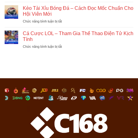
Khuyến
Gì?
Nhanh
Mãi
Gợi
Kèo Tài Xỉu Bóng Đá – Cách Đọc Mốc Chuẩn Cho
Cho
Tết
Ý
Hội Viên Mới
Tân
2026
Số
Thủ
ở
Chức năng bình luận bị tắt
–
Theo
Kèo
Tổng
Từng
Tài
Hợp
Cá Cược LOL – Tham Gia Thể Thao Điện Tử Kịch
Bối
Xỉu
Ưu
Tính
Cảnh
Bóng
Đãi
Cụ
ở
Chức năng bình luận bị tắt
Đá
Hot
Thể
Cá
–
Nhất
Cược
Cách
Đầu
LOL
Đọc
Năm
–
Mốc
Tham
Chuẩn
Gia
Cho
Thể
Hội
Thao
Viên
Điện
Mới
Tử
Kịch
Tính