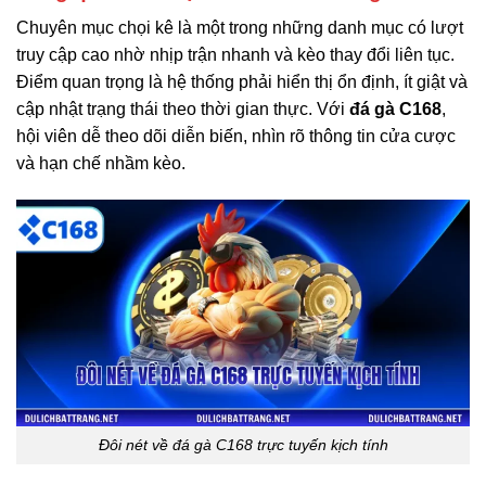
Chuyên mục chọi kê là một trong những danh mục có lượt
truy cập cao nhờ nhịp trận nhanh và kèo thay đổi liên tục.
Điểm quan trọng là hệ thống phải hiển thị ổn định, ít giật và
cập nhật trạng thái theo thời gian thực. Với
đá gà C168
,
hội viên dễ theo dõi diễn biến, nhìn rõ thông tin cửa cược
và hạn chế nhầm kèo.
Đôi nét về đá gà C168 trực tuyến kịch tính