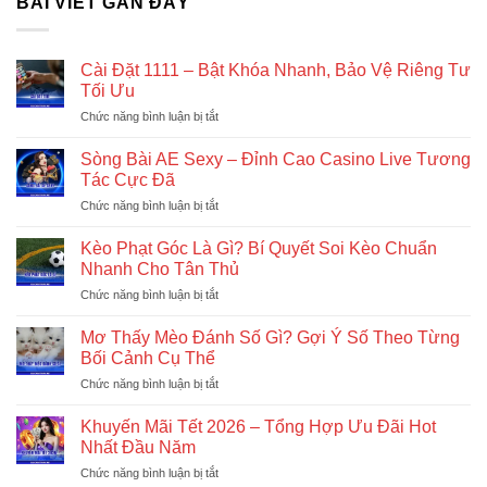
BÀI VIẾT GẦN ĐÂY
Cài Đặt 1111 – Bật Khóa Nhanh, Bảo Vệ Riêng Tư
Tối Ưu
ở
Chức năng bình luận bị tắt
Cài
Đặt
Sòng Bài AE Sexy – Đỉnh Cao Casino Live Tương
1111
Tác Cực Đã
–
ở
Chức năng bình luận bị tắt
Bật
Sòng
Khóa
Bài
Nhanh,
Kèo Phạt Góc Là Gì? Bí Quyết Soi Kèo Chuẩn
AE
Bảo
Nhanh Cho Tân Thủ
Sexy
Vệ
ở
Chức năng bình luận bị tắt
–
Riêng
Kèo
Đỉnh
Tư
Phạt
Cao
Mơ Thấy Mèo Đánh Số Gì? Gợi Ý Số Theo Từng
Tối
Góc
Casino
Bối Cảnh Cụ Thể
Ưu
Là
Live
ở
Chức năng bình luận bị tắt
Gì?
Tương
Mơ
Bí
Tác
Thấy
Quyết
Khuyến Mãi Tết 2026 – Tổng Hợp Ưu Đãi Hot
Cực
Mèo
Soi
Nhất Đầu Năm
Đã
Đánh
Kèo
ở
Chức năng bình luận bị tắt
Số
Chuẩn