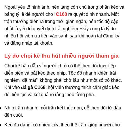
Ngoài yếu tố hình ảnh, nền tảng còn chú trọng phần kèo và
bảng tỷ lệ để người chơi
C168
ra quyết định nhanh. Một
trận thường diễn ra trong thời gian ngắn, nên tốc độ cập
nhật là yếu tố quyết định trải nghiệm. Đây cũng là lý do
nhiều hội viên ưu tiên vào sảnh sau khi hoàn tất đăng ký
và đăng nhập tài khoản.
Lý do chọi kê thu hút nhiều người tham gia
Chọi kê hấp dẫn vì người chơi có thể theo dõi trực tiếp
diễn biến và bắt kèo theo nhịp. Tốc độ nhanh khiến trải
nghiệm “đã mắt”, không phải chờ lâu như một số trò khác.
Khi vào
đá gà C168
, hội viên thường thích cảm giác kèo
đổi liên tục và kết quả rõ ràng theo từng pha.
Nhịp trận nhanh: mỗi trận kết thúc gọn, dễ theo dõi từ đầu
đến cuối.
Kèo đa dạng: có nhiều cửa theo thế trận, giúp người chơi