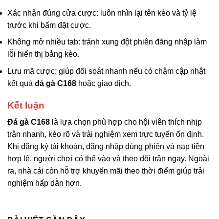
Xác nhận đúng cửa cược: luôn nhìn lại tên kèo và tỷ lệ
trước khi bấm đặt cược.
Không mở nhiều tab: tránh xung đột phiên đăng nhập làm
lỗi hiển thị bảng kèo.
Lưu mã cược: giúp đối soát nhanh nếu có chậm cập nhật
kết quả
đá gà C168
hoặc giao dịch.
Kết luận
Đá gà C168
là lựa chọn phù hợp cho hội viên thích nhịp
trận nhanh, kèo rõ và trải nghiệm xem trực tuyến ổn định.
Khi đăng ký tài khoản, đăng nhập đúng phiên và nạp tiền
hợp lệ, người chơi có thể vào và theo dõi trận ngay. Ngoài
ra, nhà cái còn hỗ trợ khuyến mãi theo thời điểm giúp trải
nghiệm hấp dẫn hơn.