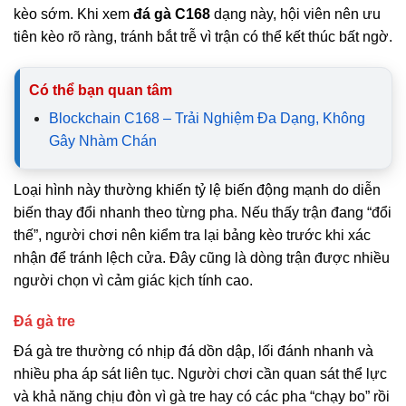
kèo sớm. Khi xem
đá gà C168
dạng này, hội viên nên ưu
tiên kèo rõ ràng, tránh bắt trễ vì trận có thể kết thúc bất ngờ.
Có thể bạn quan tâm
Blockchain C168 – Trải Nghiệm Đa Dạng, Không
Gây Nhàm Chán
Loại hình này thường khiến tỷ lệ biến động mạnh do diễn
biến thay đổi nhanh theo từng pha. Nếu thấy trận đang “đổi
thế”, người chơi nên kiểm tra lại bảng kèo trước khi xác
nhận để tránh lệch cửa. Đây cũng là dòng trận được nhiều
người chọn vì cảm giác kịch tính cao.
Đá gà tre
Đá gà tre thường có nhịp đá dồn dập, lối đánh nhanh và
nhiều pha áp sát liên tục. Người chơi cần quan sát thể lực
và khả năng chịu đòn vì gà tre hay có các pha “chạy bo” rồi