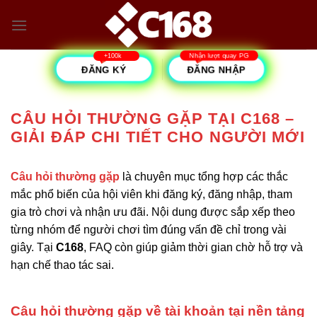
Bỏ
qua
nội
dung
ĐĂNG KÝ
ĐĂNG NHẬP
CÂU HỎI THƯỜNG GẶP TẠI C168 –
GIẢI ĐÁP CHI TIẾT CHO NGƯỜI MỚI
Câu hỏi thường gặp
là chuyên mục tổng hợp các thắc
mắc phổ biến của hội viên khi đăng ký, đăng nhập, tham
gia trò chơi và nhận ưu đãi. Nội dung được sắp xếp theo
từng nhóm để người chơi tìm đúng vấn đề chỉ trong vài
giây. Tại
C168
, FAQ còn giúp giảm thời gian chờ hỗ trợ và
hạn chế thao tác sai.
Câu hỏi thường gặp về tài khoản tại nền tảng