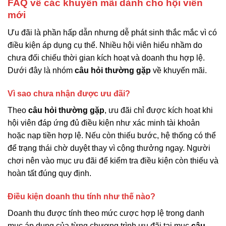
FAQ về các khuyến mãi dành cho hội viên
mới
Ưu đãi là phần hấp dẫn nhưng dễ phát sinh thắc mắc vì có
điều kiện áp dụng cụ thể. Nhiều hội viên hiểu nhầm do
chưa đối chiếu thời gian kích hoạt và doanh thu hợp lệ.
Dưới đây là nhóm
câu hỏi thường gặp
về khuyến mãi.
Vì sao chưa nhận được ưu đãi?
Theo
câu hỏi thường gặp
, ưu đãi chỉ được kích hoạt khi
hội viên đáp ứng đủ điều kiện như xác minh tài khoản
hoặc nạp tiền hợp lệ. Nếu còn thiếu bước, hệ thống có thể
để trạng thái chờ duyệt thay vì cộng thưởng ngay. Người
chơi nên vào mục ưu đãi để kiểm tra điều kiện còn thiếu và
hoàn tất đúng quy định.
Điều kiện doanh thu tính như thế nào?
Doanh thu được tính theo mức cược hợp lệ trong danh
mục áp dụng của từng chương trình ưu đãi tại mục
câu