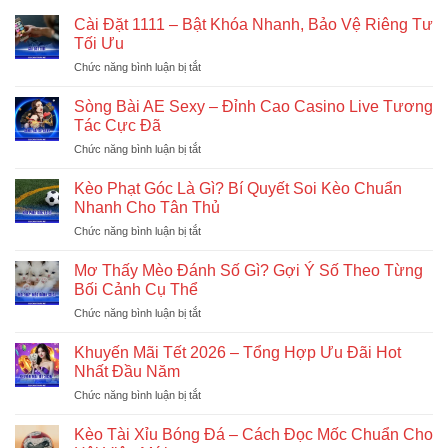
Cài Đặt 1111 – Bật Khóa Nhanh, Bảo Vệ Riêng Tư
Tối Ưu
ở
Chức năng bình luận bị tắt
Cài
Đặt
Sòng Bài AE Sexy – Đỉnh Cao Casino Live Tương
1111
Tác Cực Đã
–
ở
Chức năng bình luận bị tắt
Bật
Sòng
Khóa
Bài
Nhanh,
Kèo Phạt Góc Là Gì? Bí Quyết Soi Kèo Chuẩn
AE
Bảo
Nhanh Cho Tân Thủ
Sexy
Vệ
ở
Chức năng bình luận bị tắt
–
Riêng
Kèo
Đỉnh
Tư
Phạt
Cao
Mơ Thấy Mèo Đánh Số Gì? Gợi Ý Số Theo Từng
Tối
Góc
Casino
Bối Cảnh Cụ Thể
Ưu
Là
Live
ở
Chức năng bình luận bị tắt
Gì?
Tương
Mơ
Bí
Tác
Thấy
Quyết
Khuyến Mãi Tết 2026 – Tổng Hợp Ưu Đãi Hot
Cực
Mèo
Soi
Nhất Đầu Năm
Đã
Đánh
Kèo
ở
Chức năng bình luận bị tắt
Số
Chuẩn
Khuyến
Gì?
Nhanh
Mãi
Gợi
Kèo Tài Xỉu Bóng Đá – Cách Đọc Mốc Chuẩn Cho
Cho
Tết
Ý