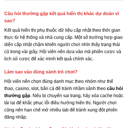
Câu hỏi thường gặp kết quả hiển thị khác dự đoán vì
sao?
Kết quả hiển thị phụ thuộc dữ liệu cập nhật theo thời gian
thực từ hệ thống và nhà cung cấp. Một số trường hợp giao
diện cập nhật chậm khiến người chơi nhìn thấy trạng thái
cũ trong vài giây. Hội viên nên dựa vào mã phiên cược và
lịch sử cược để xác minh kết quả chính xác.
Làm sao vào đúng sảnh trò chơi?
Hội viên nên chọn đúng danh mục theo nhóm như thể
thao, casino, slot, bắn cá để tránh nhầm sảnh theo
câu hỏi
thường gặp
. Nếu bị chuyển sai trang, hãy xóa cache hoặc
tải lại để khắc phục lỗi điều hướng hiển thị. Người chơi
cũng nên hạn chế mở nhiều tab để tránh xung đột phiên
đăng nhập.