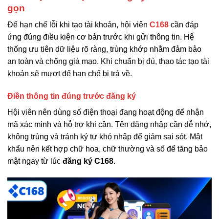
gọn
Để hạn chế lỗi khi tạo tài khoản, hội viên
C168
cần đáp
ứng đúng điều kiện cơ bản trước khi gửi thông tin. Hệ
thống ưu tiên dữ liệu rõ ràng, trùng khớp nhằm đảm bảo
an toàn và chống giả mạo. Khi chuẩn bị đủ, thao tác tạo tài
khoản sẽ mượt để hạn chế bị trả về.
Điền thông tin đúng trước đăng ký
Hội viên nên dùng số điện thoại đang hoạt động để nhận
mã xác minh và hỗ trợ khi cần. Tên đăng nhập cần dễ nhớ,
không trùng và tránh ký tự khó nhập để giảm sai sót. Mật
khẩu nên kết hợp chữ hoa, chữ thường và số để tăng bảo
mật ngay từ lúc
đăng ký C168
.