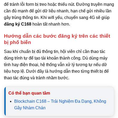
để tránh lỗi form bị treo hoặc thiếu nút. Đường truyền mạng
cần đủ mạnh để gửi dữ liệu nhanh, hạn chế gửi nhiều lần
gây trùng thông tin. Khi wifi yếu, chuyển sang 4G sẽ giúp
đăng ký C168
hoàn tất nhanh hơn.
Hướng dẫn các bước đăng ký trên các thiết
bị phổ biến
Sau khi chuẩn bị đủ thông tin, hội viên chỉ cần thao tác
đúng trình tự để tạo tài khoản thành công. Dù dùng máy
tính hay điện thoại, hệ thống vẫn xử lý tương tự nếu dữ
liệu hợp lệ. Dưới đây là hướng dẫn theo từng thiết bị để
thao tác đúng và tránh nhầm bước.
Có thể bạn quan tâm
Blockchain C168 – Trải Nghiệm Đa Dạng, Không
Gây Nhàm Chán