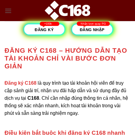
Bỏ
qua
nội
dung
ĐĂNG KÝ
ĐĂNG NHẬP
ĐĂNG KÝ C168 – HƯỚNG DẪN TẠO
TÀI KHOẢN CHỈ VÀI BƯỚC ĐƠN
GIẢN
Đăng ký C168
là quy trình tạo tài khoản hội viên để truy
cập sảnh giải trí, nhận ưu đãi hấp dẫn và sử dụng đầy đủ
dịch vụ tại
C168
. Chỉ cần nhập đúng thông tin cá nhân, hệ
thống sẽ xác nhận nhanh, kích hoạt tài khoản trong vài
phút và sẵn sàng trải nghiệm ngay.
Điều kiện bắt buộc khi đăng ký C168 nhanh