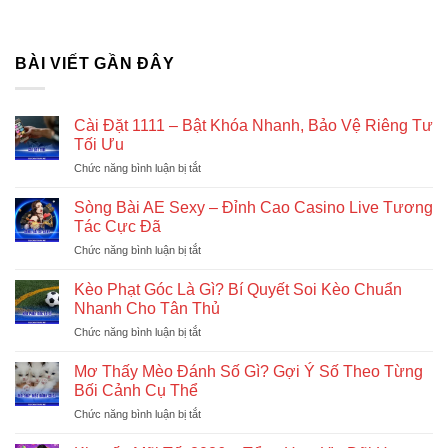
BÀI VIẾT GẦN ĐÂY
Cài Đặt 1111 – Bật Khóa Nhanh, Bảo Vệ Riêng Tư
Tối Ưu
ở
Chức năng bình luận bị tắt
Cài
Đặt
Sòng Bài AE Sexy – Đỉnh Cao Casino Live Tương
1111
Tác Cực Đã
–
ở
Chức năng bình luận bị tắt
Bật
Sòng
Khóa
Bài
Nhanh,
Kèo Phạt Góc Là Gì? Bí Quyết Soi Kèo Chuẩn
AE
Bảo
Nhanh Cho Tân Thủ
Sexy
Vệ
ở
Chức năng bình luận bị tắt
–
Riêng
Kèo
Đỉnh
Tư
Phạt
Cao
Mơ Thấy Mèo Đánh Số Gì? Gợi Ý Số Theo Từng
Tối
Góc
Casino
Bối Cảnh Cụ Thể
Ưu
Là
Live
ở
Chức năng bình luận bị tắt
Gì?
Tương
Mơ
Bí
Tác
Thấy