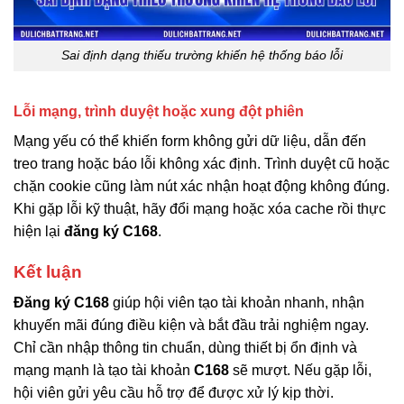
Sai định dạng thiếu trường khiến hệ thống báo lỗi
Lỗi mạng, trình duyệt hoặc xung đột phiên
Mạng yếu có thể khiến form không gửi dữ liệu, dẫn đến
treo trang hoặc báo lỗi không xác định. Trình duyệt cũ hoặc
chặn cookie cũng làm nút xác nhận hoạt động không đúng.
Khi gặp lỗi kỹ thuật, hãy đổi mạng hoặc xóa cache rồi thực
hiện lại
đăng ký C168
.
Kết luận
Đăng ký C168
giúp hội viên tạo tài khoản nhanh, nhận
khuyến mãi đúng điều kiện và bắt đầu trải nghiệm ngay.
Chỉ cần nhập thông tin chuẩn, dùng thiết bị ổn định và
mạng mạnh là tạo tài khoản
C168
sẽ mượt. Nếu gặp lỗi,
hội viên gửi yêu cầu hỗ trợ để được xử lý kịp thời.