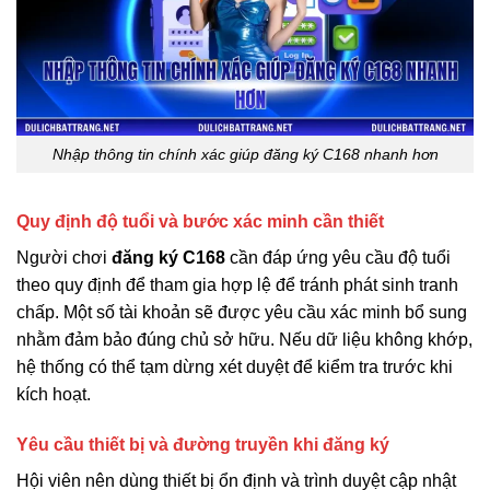
Nhập thông tin chính xác giúp đăng ký C168 nhanh hơn
Quy định độ tuổi và bước xác minh cần thiết
Người chơi
đăng ký C168
cần đáp ứng yêu cầu độ tuổi
theo quy định để tham gia hợp lệ để tránh phát sinh tranh
chấp. Một số tài khoản sẽ được yêu cầu xác minh bổ sung
nhằm đảm bảo đúng chủ sở hữu. Nếu dữ liệu không khớp,
hệ thống có thể tạm dừng xét duyệt để kiểm tra trước khi
kích hoạt.
Yêu cầu thiết bị và đường truyền khi đăng ký
Hội viên nên dùng thiết bị ổn định và trình duyệt cập nhật