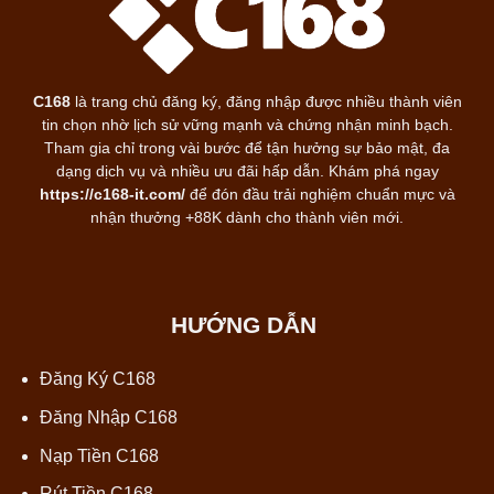
C168
là trang chủ đăng ký, đăng nhập được nhiều thành viên
tin chọn nhờ lịch sử vững mạnh và chứng nhận minh bạch.
Tham gia chỉ trong vài bước để tận hưởng sự bảo mật, đa
dạng dịch vụ và nhiều ưu đãi hấp dẫn. Khám phá ngay
https://c168-it.com/
để đón đầu trải nghiệm chuẩn mực và
nhận thưởng +88K dành cho thành viên mới.
HƯỚNG DẪN
Đăng Ký C168
Đăng Nhập C168
Nạp Tiền C168
Rút Tiền C168