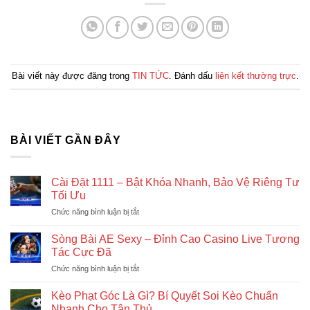
Bài viết này được đăng trong
TIN TỨC
. Đánh dấu
liên kết thường trực
.
BÀI VIẾT GẦN ĐÂY
Cài Đặt 1111 – Bật Khóa Nhanh, Bảo Vệ Riêng Tư
Tối Ưu
ở
Chức năng bình luận bị tắt
Cài
Đặt
Sòng Bài AE Sexy – Đỉnh Cao Casino Live Tương
1111
Tác Cực Đã
–
ở
Chức năng bình luận bị tắt
Bật
Sòng
Khóa
Bài
Nhanh,
Kèo Phạt Góc Là Gì? Bí Quyết Soi Kèo Chuẩn
AE
Bảo
Nhanh Cho Tân Thủ