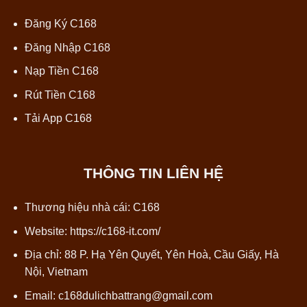
Đăng Ký C168
Đăng Nhập C168
Nạp Tiền C168
Rút Tiền C168
Tải App C168
THÔNG TIN LIÊN HỆ
Thương hiệu nhà cái: C168
Website:
https://c168-it.com/
Địa chỉ: 88 P. Hạ Yên Quyết, Yên Hoà, Cầu Giấy, Hà
Nội, Vietnam
Email:
c168dulichbattrang@gmail.com