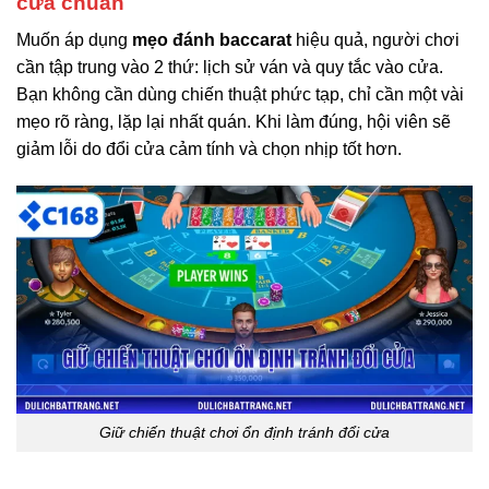
cửa chuẩn
Muốn áp dụng
mẹo đánh baccarat
hiệu quả, người chơi
cần tập trung vào 2 thứ: lịch sử ván và quy tắc vào cửa.
Bạn không cần dùng chiến thuật phức tạp, chỉ cần một vài
mẹo rõ ràng, lặp lại nhất quán. Khi làm đúng, hội viên sẽ
giảm lỗi do đổi cửa cảm tính và chọn nhịp tốt hơn.
Giữ chiến thuật chơi ổn định tránh đổi cửa