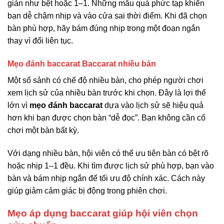
giản như bệt hoặc 1–1. Những mẫu quá phức tạp khiến
bạn dễ chậm nhịp và vào cửa sai thời điểm. Khi đã chọn
bàn phù hợp, hãy bám đúng nhịp trong một đoạn ngắn
thay vì đổi liên tục.
Mẹo đánh baccarat Baccarat nhiều bàn
Một số sảnh có chế độ nhiều bàn, cho phép người chơi
xem lịch sử của nhiều bàn trước khi chọn. Đây là lợi thế
lớn vì
mẹo đánh baccarat
dựa vào lịch sử sẽ hiệu quả
hơn khi bạn được chọn bàn “dễ đọc”. Bạn không cần cố
chơi một bàn bất kỳ.
Với dạng nhiều bàn, hội viên có thể ưu tiên bàn có bệt rõ
hoặc nhịp 1–1 đều. Khi tìm được lịch sử phù hợp, bạn vào
bàn và bám nhịp ngắn để tối ưu độ chính xác. Cách này
giúp giảm cảm giác bị động trong phiên chơi.
Mẹo áp dụng baccarat giúp hội viên chọn