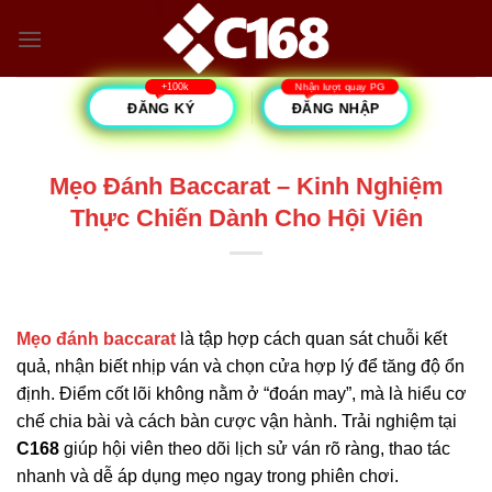
Bỏ
qua
nội
dung
ĐĂNG KÝ
ĐĂNG NHẬP
Mẹo Đánh Baccarat – Kinh Nghiệm
Thực Chiến Dành Cho Hội Viên
Mẹo đánh baccarat
là tập hợp cách quan sát chuỗi kết
quả, nhận biết nhịp ván và chọn cửa hợp lý để tăng độ ổn
định. Điểm cốt lõi không nằm ở “đoán may”, mà là hiểu cơ
chế chia bài và cách bàn cược vận hành. Trải nghiệm tại
C168
giúp hội viên theo dõi lịch sử ván rõ ràng, thao tác
nhanh và dễ áp dụng mẹo ngay trong phiên chơi.