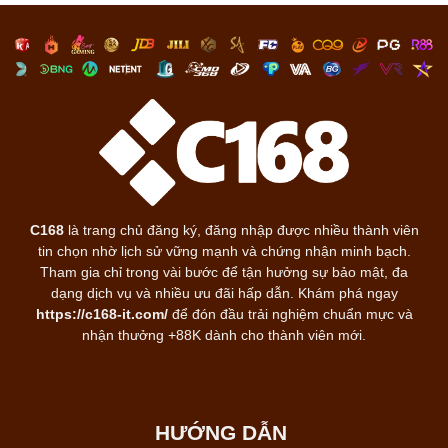
Gia
Cho
Thể
Hội
Thao
Viên
Điện
Mới
Tử
Kịch
Tính
C168
là trang chủ đăng ký, đăng nhập được nhiều thành viên
tin chọn nhờ lịch sử vững mạnh và chứng nhận minh bạch.
Tham gia chỉ trong vài bước để tận hưởng sự bảo mật, đa
dạng dịch vụ và nhiều ưu đãi hấp dẫn. Khám phá ngay
https://c168-it.com/
để đón đầu trải nghiệm chuẩn mực và
nhận thưởng +88K dành cho thành viên mới.
HƯỚNG DẪN