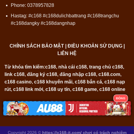
Phone: 0378957828
Hastag: #c168 #c168dulichbattrang #c168trangchu
#c168dangky #c168dangnhap
CHÍNH SÁCH BẢO MẬT | ĐIỀU KHOẢN SỬ DỤNG |
LIÊN HỆ
Từ khóa tìm kiếm:c168, nhà cái c168, trang chủ c168,
link c168, đăng ký c168, đăng nhập c168, c168.com,
c168 casino, c168 khuyến mãi, c168 bắn cá, c168 nạp
rút, c168 link mới, c168 uy tín, c168 game, c168 online
ĐÓNG
Copyright 2026 ©
https://c168-it.com/ chơi có trách nghiệm