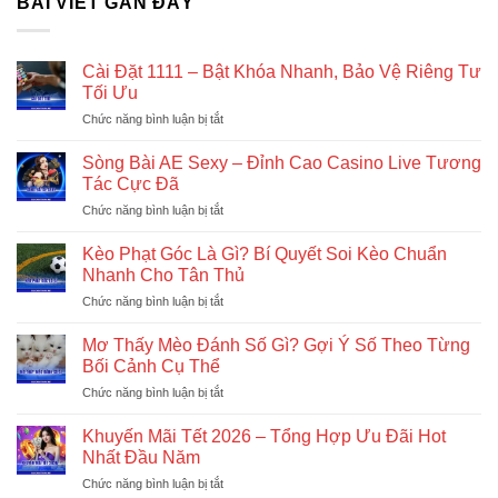
BÀI VIẾT GẦN ĐÂY
Cài Đặt 1111 – Bật Khóa Nhanh, Bảo Vệ Riêng Tư
Tối Ưu
ở
Chức năng bình luận bị tắt
Cài
Đặt
Sòng Bài AE Sexy – Đỉnh Cao Casino Live Tương
1111
Tác Cực Đã
–
ở
Chức năng bình luận bị tắt
Bật
Sòng
Khóa
Bài
Nhanh,
Kèo Phạt Góc Là Gì? Bí Quyết Soi Kèo Chuẩn
AE
Bảo
Nhanh Cho Tân Thủ
Sexy
Vệ
ở
Chức năng bình luận bị tắt
–
Riêng
Kèo
Đỉnh
Tư
Phạt
Cao
Mơ Thấy Mèo Đánh Số Gì? Gợi Ý Số Theo Từng
Tối
Góc
Casino
Bối Cảnh Cụ Thể
Ưu
Là
Live
ở
Chức năng bình luận bị tắt
Gì?
Tương
Mơ
Bí
Tác
Thấy
Quyết
Khuyến Mãi Tết 2026 – Tổng Hợp Ưu Đãi Hot
Cực
Mèo
Soi
Nhất Đầu Năm
Đã
Đánh
Kèo
ở
Chức năng bình luận bị tắt
Số
Chuẩn