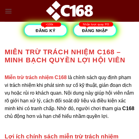
Bỏ
qua
nội
dung
ĐĂNG KÝ
ĐĂNG NHẬP
MIỄN TRỪ TRÁCH NHIỆM C168 –
MINH BẠCH QUYỀN LỢI HỘI VIÊN
Miễn trừ trách nhiệm C168
là chính sách quy định phạm
vi trách nhiệm khi phát sinh sự cố kỹ thuật, gián đoạn dịch
vụ hoặc rủi ro khách quan. Nội dung này giúp hội viên nắm
rõ giới hạn xử lý, cách đối soát dữ liệu và điều kiện xác
minh khi có tranh chấp. Nhờ đó, người chơi tham gia
C168
chủ động hơn và hạn chế hiểu nhầm quyền lợi.
Lợi ích chính sách miễn trừ trách nhiệm